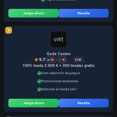
Juega ahora
Reseña
5
Godz Casino
9.7
EUR
100% hasta 2.000 € + 300 tiradas gratis
Gran selección de juegos
Promociones exclusivas
Atención al cliente 24/7
Juega ahora
Reseña