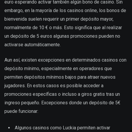
euro esperando activar también algún bono de casino. Sin
embargo, en la mayoría de los casinos online, los bonos de
bienvenida suelen requerir un primer depósito mayor,
normalmente de 10 € o más. Esto significa que al realizar
un depósito de 5 euros algunas promociones pueden no
activarse automáticamente.
Aun así, existen excepciones en determinados casinos con
depósito mínimo, especialmente en operadores que
permiten depósitos mínimos bajos para atraer nuevos
jugadores. En estos casos es posible acceder a
promociones específicas o incluso a giros gratis tras un
ingreso pequeño. Excepciones donde un depósito de 5€
puede funcionar:
Algunos casinos como Luckia permiten activar