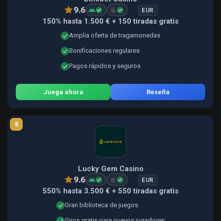
9.6
EUR
150% hasta 1.500 € + 150 tiradas gratis
Amplia oferta de tragamonedas
Bonificaciones regulares
Pagos rápidos y seguros
Juega ahora
Reseña
8
Lucky Gem Casino
9.6
EUR
550% hasta 3.500 € + 550 tiradas gratis
Gran biblioteca de juegos
Giros gratis para nuevos jugadores