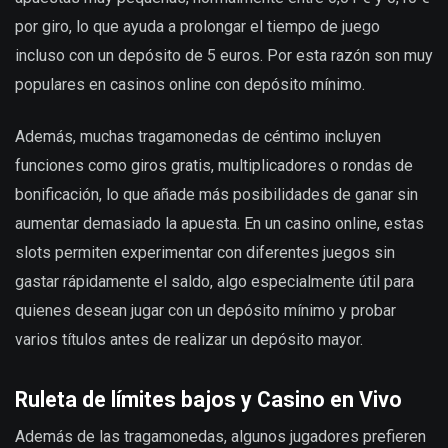
por giro, lo que ayuda a prolongar el tiempo de juego
incluso con un depósito de 5 euros. Por esta razón son muy
populares en casinos online con depósito mínimo.
Además, muchas tragamonedas de céntimo incluyen
funciones como giros gratis, multiplicadores o rondas de
bonificación, lo que añade más posibilidades de ganar sin
aumentar demasiado la apuesta. En un casino online, estas
slots permiten experimentar con diferentes juegos sin
gastar rápidamente el saldo, algo especialmente útil para
quienes desean jugar con un depósito mínimo y probar
varios títulos antes de realizar un depósito mayor.
Ruleta de límites bajos y Casino en Vivo
Además de las tragamonedas, algunos jugadores prefieren