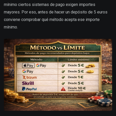
mínimo ciertos sistemas de pago exigen importes
mayores. Por eso, antes de hacer un depósito de 5 euros
conviene comprobar qué método acepta ese importe
mínimo.