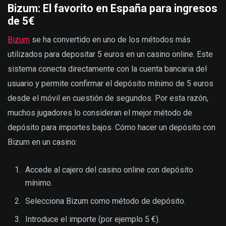
Bizum: El favorito en España para ingresos
de 5€
Bizum
se ha convertido en uno de los métodos más
utilizados para depositar 5 euros en un casino online. Este
sistema conecta directamente con la cuenta bancaria del
usuario y permite confirmar el depósito mínimo de 5 euros
desde el móvil en cuestión de segundos. Por esta razón,
muchos jugadores lo consideran el mejor método de
depósito para importes bajos. Cómo hacer un depósito con
Bizum en un casino:
Accede al cajero del casino online con depósito
mínimo.
Selecciona Bizum como método de depósito.
Introduce el importe (por ejemplo 5 €).