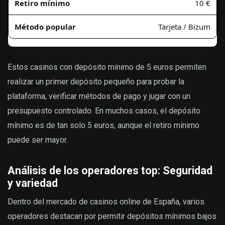
10 €
Tarjeta / Bizum
Estos casinos con depósito mínimo de 5 euros permiten
realizar un primer depósito pequeño para probar la
plataforma, verificar métodos de pago y jugar con un
presupuesto controlado. En muchos casos, el depósito
mínimo es de tan solo 5 euros, aunque el retiro mínimo
puede ser mayor.
Análisis de los operadores top: Seguridad
y variedad
Dentro del mercado de casinos online de España, varios
operadores destacan por permitir depósitos mínimos bajos