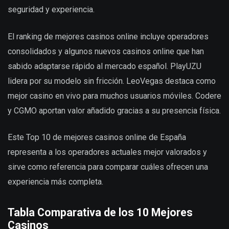
seguridad y experiencia.
El ranking de mejores casinos online incluye operadores
consolidados y algunos nuevos casinos online que han
sabido adaptarse rápido al mercado español. PlayUZU
lidera por su modelo sin fricción. LeoVegas destaca como
mejor casino en vivo para muchos usuarios móviles. Codere
y CGMO aportan valor añadido gracias a su presencia física.
Este Top 10 de mejores casinos online de España
representa a los operadores actuales mejor valorados y
sirve como referencia para comparar cuáles ofrecen una
experiencia más completa.
Tabla Comparativa de los 10 Mejores
Casinos