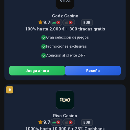
Godz Casino
9.7
EUR
100% hasta 2.000 € + 300 tiradas gratis
Gran selección de juegos
Promociones exclusivas
Atención al cliente 24/7
Juega ahora
Reseña
6
Rivo Casino
9.7
EUR
1000% hasta 10.000 € + 25% Cashback