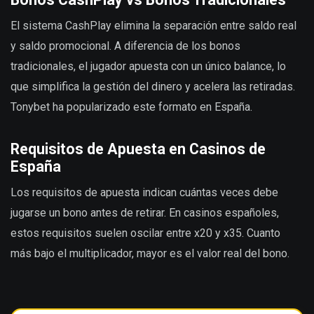
El sistema CashPlay elimina la separación entre saldo real
y saldo promocional. A diferencia de los bonos
tradicionales, el jugador apuesta con un único balance, lo
que simplifica la gestión del dinero y acelera las retiradas.
Tonybet ha popularizado este formato en España.
Requisitos de Apuesta en Casinos de
España
Los requisitos de apuesta indican cuántas veces debe
jugarse un bono antes de retirar. En casinos españoles,
estos requisitos suelen oscilar entre x20 y x35. Cuanto
más bajo el multiplicador, mayor es el valor real del bono.