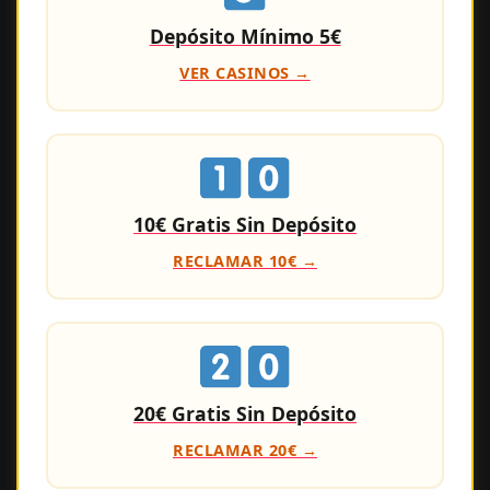
Depósito Mínimo 5€
VER CASINOS →
10€ Gratis Sin Depósito
RECLAMAR 10€ →
20€ Gratis Sin Depósito
RECLAMAR 20€ →