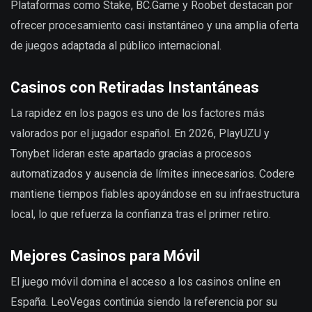
Plataformas como Stake, BC.Game y Roobet destacan por
ofrecer procesamiento casi instantáneo y una amplia oferta
de juegos adaptada al público internacional.
Casinos con Retiradas Instantáneas
La rapidez en los pagos es uno de los factores más
valorados por el jugador español. En 2026, PlayUZU y
Tonybet lideran este apartado gracias a procesos
automatizados y ausencia de límites innecesarios. Codere
mantiene tiempos fiables apoyándose en su infraestructura
local, lo que refuerza la confianza tras el primer retiro.
Mejores Casinos para Móvil
El juego móvil domina el acceso a los casinos online en
España. LeoVegas continúa siendo la referencia por su