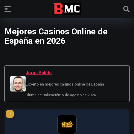
Mejores Casinos Online de
España en 2026
Jorge Pulido
Experto en mejores casinos online de España
Última actualización: 5 de agosto de 2026
1