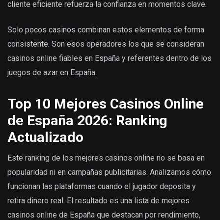
cliente eficiente refuerza la confianza en momentos clave.
Solo pocos casinos combinan estos elementos de forma
consistente. Son esos operadores los que se consideran
casinos online fiables en España y referentes dentro de los
juegos de azar en España.
Top 10 Mejores Casinos Online
de España 2026: Ranking
Actualizado
Este ranking de los mejores casinos online no se basa en
popularidad ni en campañas publicitarias. Analizamos cómo
funcionan las plataformas cuando el jugador deposita y
retira dinero real. El resultado es una lista de mejores
casinos online de España que destacan por rendimiento,