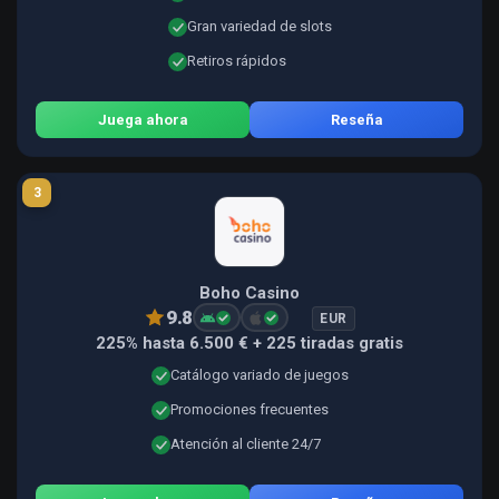
Gran variedad de slots
Retiros rápidos
Juega ahora
Reseña
3
Boho Casino
9.8
EUR
225% hasta 6.500 € + 225 tiradas gratis
Catálogo variado de juegos
Promociones frecuentes
Atención al cliente 24/7