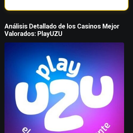
Análisis Detallado de los Casinos Mejor
Valorados: PlayUZU