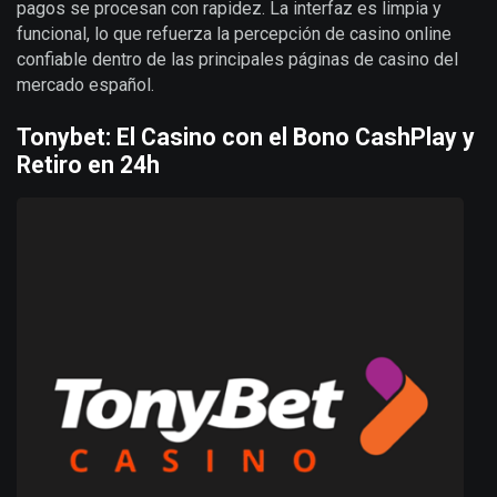
pagos se procesan con rapidez. La interfaz es limpia y
funcional, lo que refuerza la percepción de casino online
confiable dentro de las principales páginas de casino del
mercado español.
Tonybet: El Casino con el Bono CashPlay y
Retiro en 24h