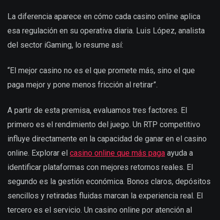
La diferencia aparece en cómo cada casino online aplica
esa regulación en su operativa diaria. Luis López, analista
del sector iGaming, lo resume así:
“El mejor casino no es el que promete más, sino el que
paga mejor y pone menos fricción al retirar”.
A partir de esta premisa, evaluamos tres factores. El
primero es el rendimiento del juego. Un RTP competitivo
influye directamente en la capacidad de ganar en el casino
online. Explorar el
casino online que más paga
ayuda a
identificar plataformas con mejores retornos reales. El
segundo es la gestión económica. Bonos claros, depósitos
sencillos y retiradas fluidas marcan la experiencia real. El
tercero es el servicio. Un casino online por atención al