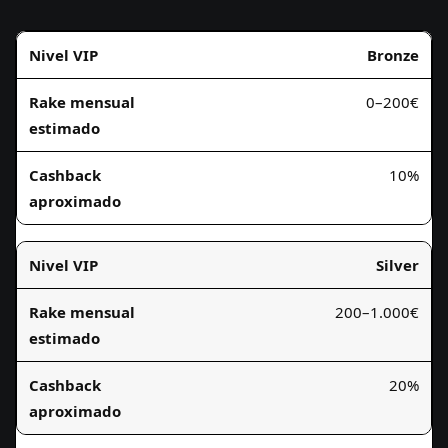
Bronze
0–200€
10%
Silver
200–1.000€
20%