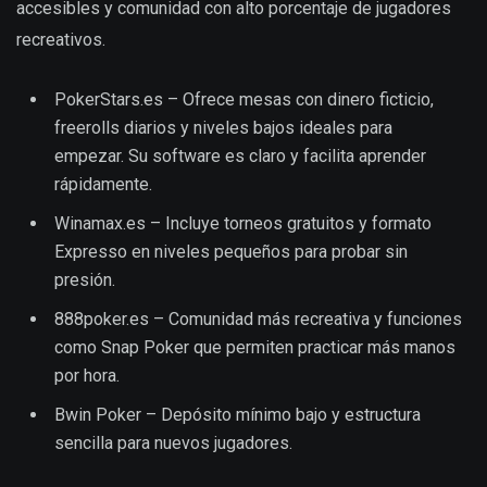
accesibles y comunidad con alto porcentaje de jugadores
recreativos.
PokerStars.es – Ofrece mesas con dinero ficticio,
freerolls diarios y niveles bajos ideales para
empezar. Su software es claro y facilita aprender
rápidamente.
Winamax.es – Incluye torneos gratuitos y formato
Expresso en niveles pequeños para probar sin
presión.
888poker.es – Comunidad más recreativa y funciones
como Snap Poker que permiten practicar más manos
por hora.
Bwin Poker – Depósito mínimo bajo y estructura
sencilla para nuevos jugadores.