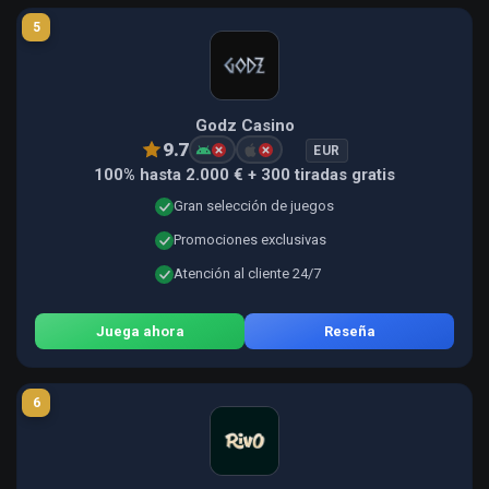
5
Godz Casino
9.7
EUR
100% hasta 2.000 € + 300 tiradas gratis
Gran selección de juegos
Promociones exclusivas
Atención al cliente 24/7
Juega ahora
Reseña
6