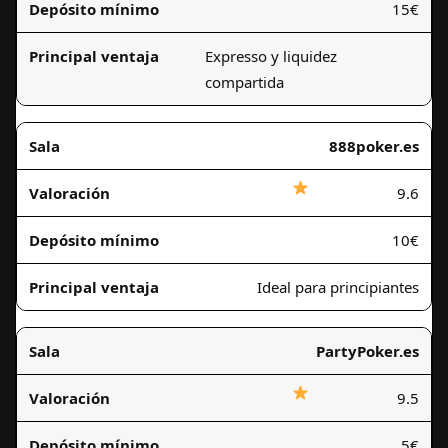
15€
Expresso y liquidez
compartida
888poker.es
9.6
10€
Ideal para principiantes
PartyPoker.es
9.5
5€