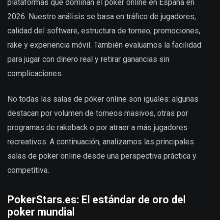
plataformas que dominan el póker online en España en
2026. Nuestro análisis se basa en tráfico de jugadores,
calidad del software, estructura de torneo, promociones,
rake y experiencia móvil. También evaluamos la facilidad
para jugar con dinero real y retirar ganancias sin
complicaciones.
No todas las salas de póker online son iguales: algunas
destacan por volumen de torneos masivos, otras por
programas de rakeback o por atraer a más jugadores
recreativos. A continuación, analizamos las principales
salas de poker online desde una perspectiva práctica y
competitiva.
PokerStars.es: El estándar de oro del
poker mundial