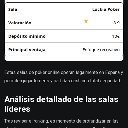
Luckia Poker
8.9
10€
Enfoque recreativo
Estas salas de póker online operan legalmente en España y
permiten jugar torneos y partidas cash con total seguridad.
Análisis detallado de las salas
líderes
Tras revisar el ranking, es momento de profundizar en las