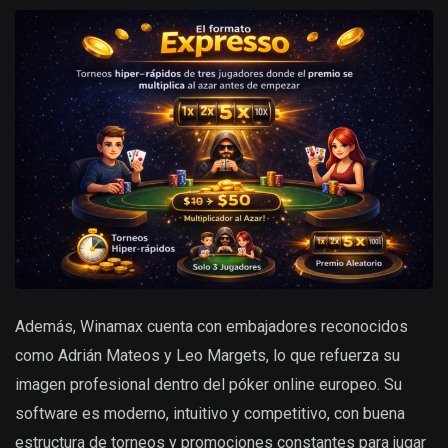
Además, Winamax cuenta con embajadores reconocidos
como Adrián Mateos y Leo Margets, lo que refuerza su
imagen profesional dentro del póker online europeo. Su
software es moderno, intuitivo y competitivo, con buena
estructura de torneos y promociones constantes para jugar