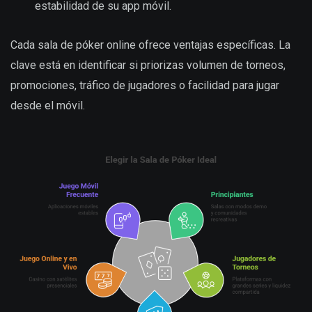
estabilidad de su app móvil.
Cada sala de póker online ofrece ventajas específicas. La
clave está en identificar si priorizas volumen de torneos,
promociones, tráfico de jugadores o facilidad para jugar
desde el móvil.