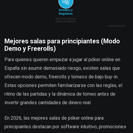
Mejores salas para principiantes (Modo
Demo y Freerolls)
Para quienes quieren empezar a jugar al póker online en
España sin asumir demasiado riesgo, existen salas que
ofrecen modo demo, freerolls y torneos de bajo buy-in.
Estas opciones permiten familiarizarse con las reglas, el
ritmo de las partidas y la dinámica de torneo antes de
invertir grandes cantidades de dinero real.
En 2026, las mejores salas de póker online para
principiantes destacan por software intuitivo, promociones