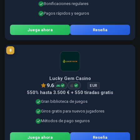
Bonificaciones regulares
Pagos rápidos y seguros
Juega ahora
Reseña
8
Lucky Gem Casino
9.6
EUR
550% hasta 3.500 € + 550 tiradas gratis
Gran biblioteca de juegos
Giros gratis para nuevos jugadores
Métodos de pago seguros
Juega ahora
Reseña