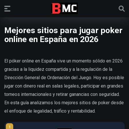
Mejores sitios para jugar poker
online en España en 2026
El póker online en España vive un momento sólido en 2026
gracias a la liquidez compartida y a la regulación de la
Dirección General de Ordenación del Juego. Hoy es posible
jugar con dinero real en salas legales, participar en grandes
torneos internacionales y retirar ganancias con seguridad.
En esta guía analizamos los mejores sitios de poker desde
el enfoque de legalidad, tráfico y rentabilidad.
1