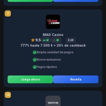
9
MAD Casino
9.5
EUR
777% hasta 7.500 € + 20% de cashback
Amplia variedad de juegos
Bonos exclusivos
Pagos rápidos
Juega ahora
Reseña
10