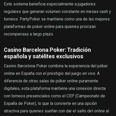
Este sistema beneficia especialmente a jugadores
regulares que generan volumen constante en mesas cash y
torneos. PartyPoker se mantiene como una de las mejores
plataformas de poker online para quienes priorizan
recompensas a largo plazo.
Casino Barcelona Poker: Tradición
española y satélites exclusivos
Casino Barcelona Poker combina la experiencia del póker
online en España con el prestigio del juego en vivo. A
diferencia de otras salas de póker online puramente
digitales, esta plataforma mantiene una conexión directa
con torneos presenciales como el CEP (Campeonato de
España de Poker), lo que la convierte en una opción
atractiva para quienes sueñan con dar el salto del online al