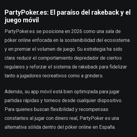
PartyPoker.es: El paraíso del rakeback y el
juego móvil
PartyPoker.es se posiciona en 2026 como una sala de
póker online enfocada en la sostenibilidad del ecosistema
y en premiar el volumen de juego. Su estrategia ha sido
clara: reducir el comportamiento depredador de ciertos
regulares y reforzar el sistema de rakeback para fidelizar
tanto a jugadores recreativos como a grinders.
Además, su app móvil está bien optimizada para jugar
partidas rápidas y torneos desde cualquier dispositivo.
Para quienes buscan flexibilidad y recompensas
constantes al jugar con dinero real, PartyPoker es una
alternativa sólida dentro del póker online en España.