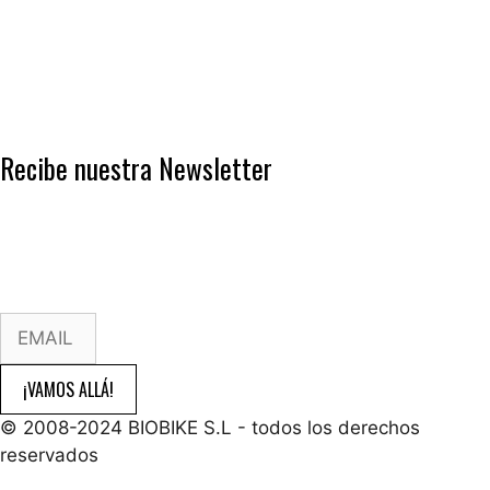
Política de Cookies
LOPD
Garantía BIOBIKE
Condiciones Generales
Formas de pago
Recibe nuestra Newsletter
Apúntate a nuestro
Boletín de Noticias
y sé el primero
en descubrir todas las ofertas y novedades de las
bicicletas eléctricas y sus sistemas de propulsión.
¡VAMOS ALLÁ!
© 2008-2024 BIOBIKE S.L - todos los derechos
reservados