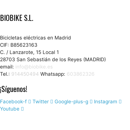
BIOBIKE S.L.
Bicicletas eléctricas en Madrid
CIF: B85623163
C. / Lanzarote, 15 Local 1
28703 San Sebastián de los Reyes (MADRID)
email:
info@biobike.es
Tel.:
914450494
Whatsapp:
603862326
¡Síguenos!
Facebook-f
Twitter
Google-plus-g
Instagram
Youtube
Política de Privacidad
Aviso Legal