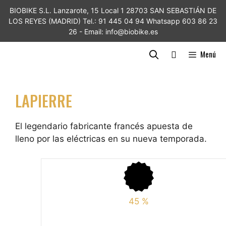
Saltar
BIOBIKE S.L. Lanzarote, 15 Local 1 28703 SAN SEBASTIÁN DE
al
LOS REYES (MADRID) Tel.: 91 445 04 94 Whatsapp 603 86 23
contenido
26 - Email: info@biobike.es
Menú
LAPIERRE
El legendario fabricante francés apuesta de
lleno por las eléctricas en su nueva temporada.
45
%