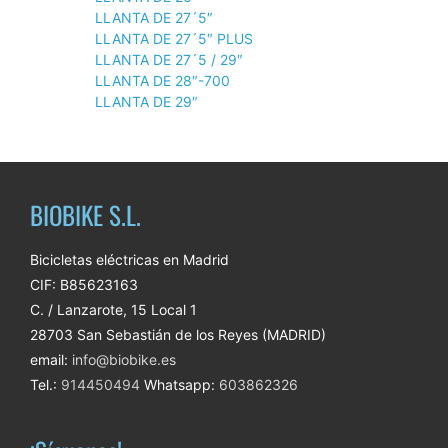
LLANTA DE 27´5″
LLANTA DE 27´5″ PLUS
LLANTA DE 27´5 / 29″
LLANTA DE 28″-700
LLANTA DE 29″
BIOBIKE S.L.
Bicicletas eléctricas en Madrid
CIF: B85623163
C. / Lanzarote, 15 Local 1
28703 San Sebastián de los Reyes (MADRID)
email:
info@biobike.es
Tel.:
914450494
Whatsapp:
603862326